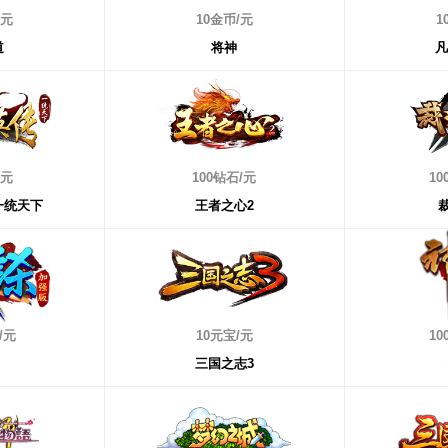
/元
立即充值
10金币/元
立即充
1
道
将神
凡
/元
立即充值
100钻石/元
立即充
10
一统天下
王者之心2
/元
立即充值
10元宝/元
立即充
10
三国之志3