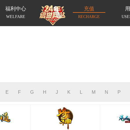
福利中心
充值
WELFARE
RECHARGE
USE
E
F
G
H
J
K
L
M
N
P