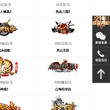
值
0元宝/元
10元宝/元
人修真2
热血三国2
值
00钻石/元
1000元宝/元
裁决战歌
风云无双
值
00钻石/元
5000魔石/元
神戒2
山海经传说