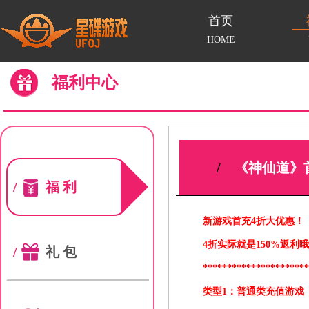
首页
HOME
福利中心
/
《神仙道》
/
福利
新游戏首充4折大优惠！
4折实际就是150%返利哦
/
礼包
*********************
类型1：普通类充值游戏