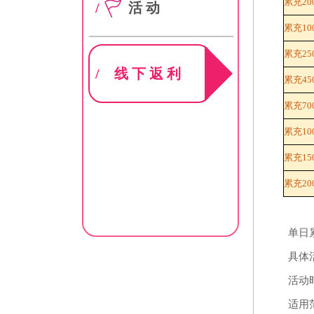
累充20
/
活动
累充10
累充25
/
线下返利
累充45
累充70
累充10
累充15
累充20
单日
具体
活动
适用