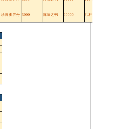
珍兽驯养丹
3000
阵法之书
60000
兵种之书
60000