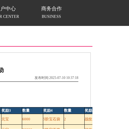
用户中心
商务合作
R CENTER
BUSINESS
动
发布时间:2025-07-10 10:37:18
奖励3
数量
奖励4
数量
奖励5
数量
元宝
6000
5阶宝石袋
2
战纹精华
1000