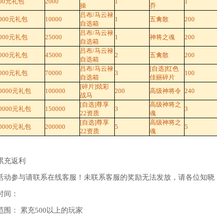
00元礼包
2000
1
1
操
乔
吕布/马云禄
000元礼包
10000
1
五禽散
200
自选箱
吕布/马云禄
000元礼包
25000
1
神将之魂
200
自选箱
吕布/马云禄
000元礼包
45000
2
五禽散
200
自选箱
吕布/马云禄
[自选]红色
000元礼包
70000
3
100
自选箱
佳丽碎片
[碎片]炫彩
0000元礼包
100000
200
高级神将令
240
战马
[自选]尊享
高级神将之
0000元礼包
150000
3
3
22资质
魂
[自选]尊享
高级神将之
0000元礼包
200000
5
5
22资质
魂
累充返利
活动参与请联系在线客服！未联系客服的奖励无法发放，请各位知晓
时间：
范围： 累充500以上的玩家