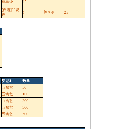
尊享令
15
[自选]22资
1
尊享令
25
质
奖励3
数量
五禽散
50
五禽散
100
五禽散
200
五禽散
300
五禽散
500