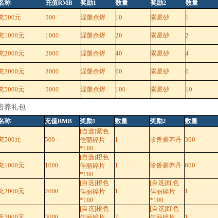
名称
充值RMB
奖励1
数量
奖励2
数量
充500元
500
涅槃余烬
10
陨星砂
1
1000元
1000
涅槃余烬
20
陨星砂
2
2000元
2000
涅槃余烬
40
陨星砂
4
3000元
3000
涅槃余烬
60
陨星砂
6
5000元
5000
涅槃余烬
100
陨星砂
10
培养礼包
名称
充值RMB
奖励1
数量
奖励2
数量
[自选]紫色
充500元
500
1
珍兽驯养丹
300
佳丽碎片
*100
[自选]橙色
1000元
1000
1
珍兽驯养丹
600
佳丽碎片
*100
[自选]橙色
[自选]红色
2000元
2000
1
1
佳丽碎片
佳丽碎片
*100
*100
[自选]橙色
[自选]红色
3000元
3000
2
1
佳丽碎片
佳丽碎片