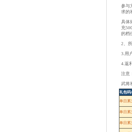
参与
求的
具体
充50
的档位
2、
3.
4.返
注意
武将
礼包码
单日累
单日累充
单日累充