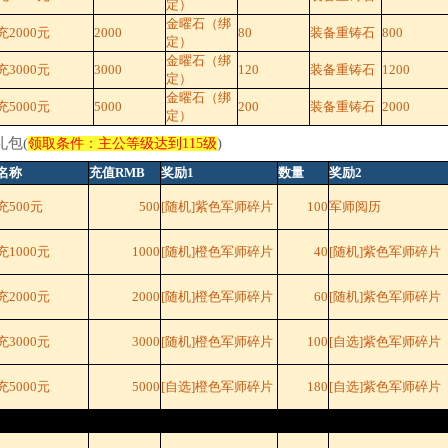
定）
金曜石（绑
2000元
2000
80
装备重铸石
800
定）
金曜石（绑
3000元
3000
120
装备重铸石
1200
定）
金曜石（绑
5000元
5000
200
装备重铸石
2000
定）
礼包(
)
领取条件：主公等级达到115级
名称
充值RMB
奖励1
数量
奖励2
充500元
500
[随机]紫色军师碎片
100
军师阅历
1000元
1000
[随机]橙色军师碎片
40
[随机]紫色军师碎片
2000元
2000
[随机]橙色军师碎片
60
[随机]紫色军师碎片
3000元
3000
[随机]橙色军师碎片
100
[自选]紫色军师碎片
5000元
5000
[自选]橙色军师碎片
180
[自选]紫色军师碎片