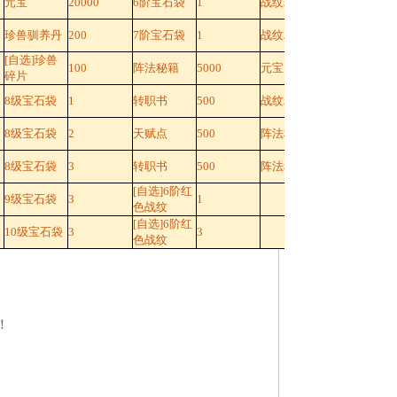
元宝
20000
6阶宝石袋
1
战纹精华
3000
珍兽驯养丹
200
7阶宝石袋
1
战纹精华
5000
[自选]珍兽
100
阵法秘籍
5000
元宝
30000
碎片
8级宝石袋
1
转职书
500
战纹精华
20000
8级宝石袋
2
天赋点
500
阵法秘籍
2000
8级宝石袋
3
转职书
500
阵法秘籍
5000
[自选]6阶红
9级宝石袋
3
1
色战纹
[自选]6阶红
10级宝石袋
3
3
色战纹
！