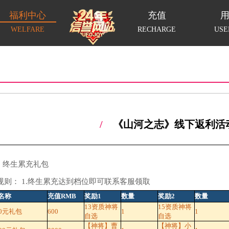
福利中心
充值
WELFARE
RECHARGE
USE
/
《山河之志》线下返利活
1 终生累充礼包
规则： 1.终生累充达到档位即可联系客服领取
名称
充值RMB
奖励1
数量
奖励2
数量
13资质神将
15资质神将
00元礼包
600
1
1
自选
自选
【神将】曹
【神将】小