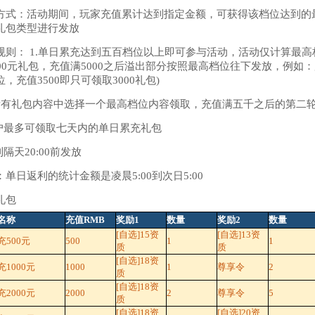
方式：活动期间，玩家充值累计达到指定金额，可获得该档位达到的
礼包类型进行发放
规则： 1.单日累充达到五百档位以上即可参与活动，活动仅计算最高档
00元礼包，充值满5000之后溢出部分按照最高档位往下发放，例如：用户充
，充值3500即只可领取3000礼包)
所有礼包内容中选择一个最高档位内容领取，充值满五千之后的第二
用户最多可领取七天内的单日累充礼包
利隔天20:00前发放
：单日返利的统计金额是凌晨5:00到次日5:00
礼包
名称
充值RMB
奖励1
数量
奖励2
数量
[自选]15资
[自选]13资
充500元
500
1
1
质
质
[自选]18资
1000元
1000
1
尊享令
2
质
[自选]18资
2000元
2000
2
尊享令
5
质
[自选]18资
[自选]20资